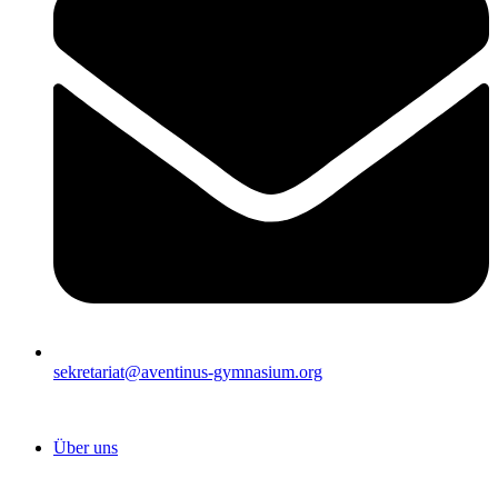
sekretariat@aventinus-gymnasium.org
Über uns