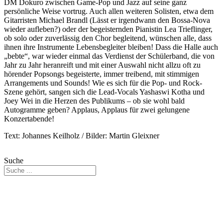
DM Dokuro zwischen Game-Pop und Jazz auf seine ganz
persönliche Weise vortrug. Auch allen weiteren Solisten, etwa dem
Gitarristen Michael Brandl (Lässt er irgendwann den Bossa-Nova
wieder aufleben?) oder der begeisternden Pianistin Lea Trieflinger,
ob solo oder zuverlässig den Chor begleitend, wünschen alle, dass
ihnen ihre Instrumente Lebensbegleiter bleiben! Dass die Halle auch
„bebte“, war wieder einmal das Verdienst der Schülerband, die von
Jahr zu Jahr heranreift und mit einer Auswahl nicht allzu oft zu
hörender Popsongs begeisterte, immer treibend, mit stimmigen
Arrangements und Sounds! Wie es sich für die Pop- und Rock-
Szene gehört, sangen sich die Lead-Vocals Yashaswi Kotha und
Joey Wei in die Herzen des Publikums – ob sie wohl bald
Autogramme geben? Applaus, Applaus für zwei gelungene
Konzertabende!
Text: Johannes Keilholz / Bilder: Martin Gleixner
Suche