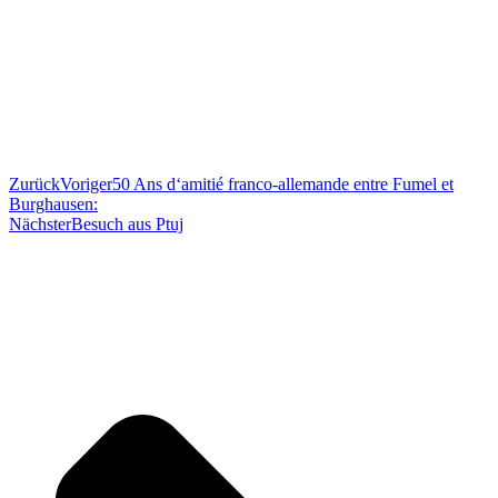
Zurück
Voriger
50 Ans d‘amitié franco-allemande entre Fumel et
Burghausen:
Nächster
Besuch aus Ptuj