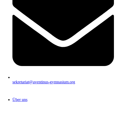
sekretariat@aventinus-gymnasium.org
Über uns