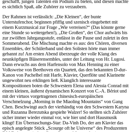
geschafft, jungen Talenten ein Podium zu bieten, und diesen machte
es sichtlich Spaß, alle Zuhörer zu verzaubern.
Der Rahmen ist verlässlich: „Die Kleinen“, der bunte
Unterstufenchor, beginnen pfiffig und szenisch eingebettet mit
einem Kurzmusical zur Frage „Wie verreisen?“ (Das könnte gerne
eine Stunde so weitergehen!), „Die Großen“, der Chor aufwärts bis
zur zwölften Jahrgangsstufe, entlässt in die Pause und zuletzt in den
Sommerabend. Die Mischung machte es aus: den Chören, diversen
Ensembles, der Schülerband und den Solisten hörte man immer
gebannt zu! Am ersten Abend überzeugte der volle Klang des
neunköpfigen Bläserensembles, unter der Leitung von Hr. Lugosi.
Dann erwuchs aus dem Harfensolo von Max Henning zu einer
Volksweise von Beethoven ein Quartett, das den bekannten D-dur-
Kanon von Pachelbel mit Harfe, Klavier, Querflöte und Klarinette
ungewohnt neu erklingen ließ. Klanglich interessante
Kompositionen boten die Schwestern Elena und Alessia Conrad mit
einem kleinen, äußerst dynamischen Konzert von C.-A. Bériot und
mit der virtuos vorgetragenen chinesisch-europäischen
Verschmelzung „Morning in the Miaoling Mountains“ von Gang
Chen. Beschwingt auch der vierhändig von den Schwestern Karyna
und Ruzanna Berezutska gespielte Walzer! So stellten sich Zuhörer
sicher immer wieder einmal vor, wie hier und dort Hausmusik
klingt! Ein Überraschungs-Star: Da-Vinh Do, der am Klavier das
episch angelegte Stück „Scourge oft he Universe“ des Produzenten