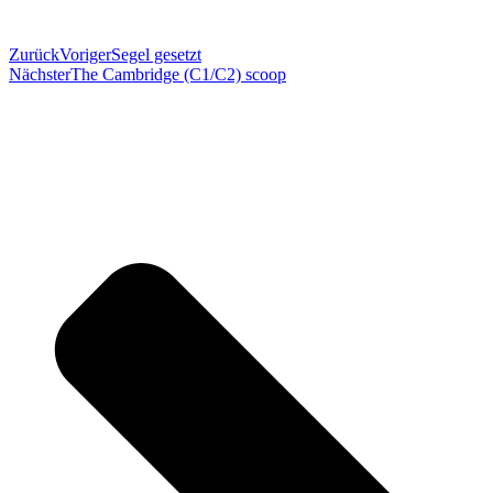
Zurück
Voriger
Segel gesetzt
Nächster
The Cambridge (C1/C2) scoop