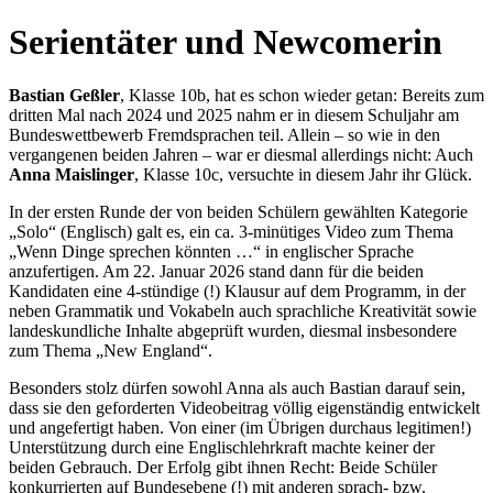
Serientäter und Newcomerin
Bastian Geßler
, Klasse 10b, hat es schon wieder getan: Bereits zum
dritten Mal nach 2024 und 2025 nahm er in diesem Schuljahr am
Bundeswettbewerb Fremdsprachen teil. Allein – so wie in den
vergangenen beiden Jahren – war er diesmal allerdings nicht: Auch
Anna Maislinger
, Klasse 10c, versuchte in diesem Jahr ihr Glück.
In der ersten Runde der von beiden Schülern gewählten Kategorie
„Solo“ (Englisch) galt es, ein ca. 3-minütiges Video zum Thema
„Wenn Dinge sprechen könnten …“ in englischer Sprache
anzufertigen. Am 22. Januar 2026 stand dann für die beiden
Kandidaten eine 4-stündige (!) Klausur auf dem Programm, in der
neben Grammatik und Vokabeln auch sprachliche Kreativität sowie
landeskundliche Inhalte abgeprüft wurden, diesmal insbesondere
zum Thema „New England“.
Besonders stolz dürfen sowohl Anna als auch Bastian darauf sein,
dass sie den geforderten Videobeitrag völlig eigenständig entwickelt
und angefertigt haben. Von einer (im Übrigen durchaus legitimen!)
Unterstützung durch eine Englischlehrkraft machte keiner der
beiden Gebrauch. Der Erfolg gibt ihnen Recht: Beide Schüler
konkurrierten auf Bundesebene (!) mit anderen sprach- bzw.