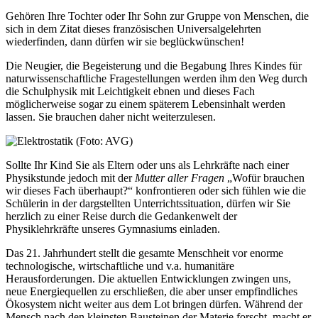
Gehören Ihre Tochter oder Ihr Sohn zur Gruppe von Menschen, die
sich in dem Zitat dieses französischen Universalgelehrten
wiederfinden, dann dürfen wir sie beglückwünschen!
Die Neugier, die Begeisterung und die Begabung Ihres Kindes für
naturwissenschaftliche Fragestellungen werden ihm den Weg durch
die Schulphysik mit Leichtigkeit ebnen und dieses Fach
möglicherweise sogar zu einem späterem Lebensinhalt werden
lassen. Sie brauchen daher nicht weiterzulesen.
Sollte Ihr Kind Sie als Eltern oder uns als Lehrkräfte nach einer
Physikstunde jedoch mit der
Mutter aller Fragen
„Wofür brauchen
wir dieses Fach überhaupt?“ konfrontieren oder sich fühlen wie die
Schülerin in der dargstellten Unterrichtssituation, dürfen wir Sie
herzlich zu einer Reise durch die Gedankenwelt der
Physiklehrkräfte unseres Gymnasiums einladen.
Das 21. Jahrhundert stellt die gesamte Menschheit vor enorme
technologische, wirtschaftliche und v.a. humanitäre
Herausforderungen. Die aktuellen Entwicklungen zwingen uns,
neue Energiequellen zu erschließen, die aber unser empfindliches
Ökosystem nicht weiter aus dem Lot bringen dürfen. Während der
Mensch nach den kleinsten Bausteinen der Materie forscht, macht er