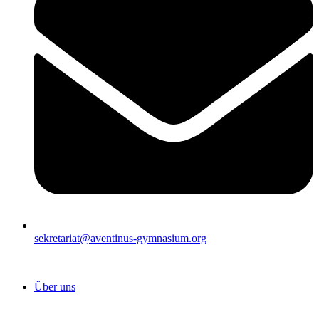
sekretariat@aventinus-gymnasium.org
Über uns