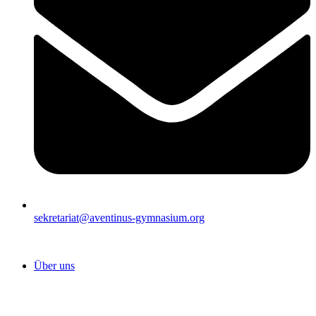
sekretariat@aventinus-gymnasium.org
Über uns