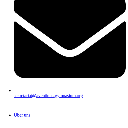
sekretariat@aventinus-gymnasium.org
Über uns