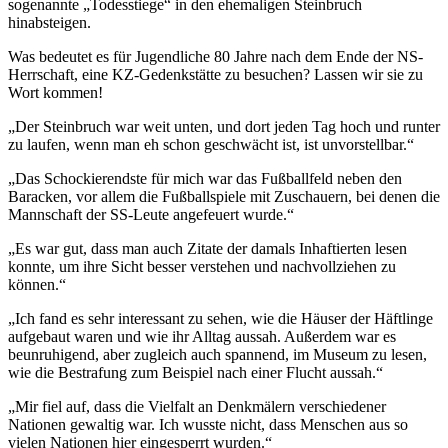
sogenannte „Todesstiege“ in den ehemaligen Steinbruch
hinabsteigen.
Was bedeutet es für Jugendliche 80 Jahre nach dem Ende der NS-
Herrschaft, eine KZ-Gedenkstätte zu besuchen? Lassen wir sie zu
Wort kommen!
„Der Steinbruch war weit unten, und dort jeden Tag hoch und runter
zu laufen, wenn man eh schon geschwächt ist, ist unvorstellbar.“
„Das Schockierendste für mich war das Fußballfeld neben den
Baracken, vor allem die Fußballspiele mit Zuschauern, bei denen die
Mannschaft der SS-Leute angefeuert wurde.“
„Es war gut, dass man auch Zitate der damals Inhaftierten lesen
konnte, um ihre Sicht besser verstehen und nachvollziehen zu
können.“
„Ich fand es sehr interessant zu sehen, wie die Häuser der Häftlinge
aufgebaut waren und wie ihr Alltag aussah. Außerdem war es
beunruhigend, aber zugleich auch spannend, im Museum zu lesen,
wie die Bestrafung zum Beispiel nach einer Flucht aussah.“
„Mir fiel auf, dass die Vielfalt an Denkmälern verschiedener
Nationen gewaltig war. Ich wusste nicht, dass Menschen aus so
vielen Nationen hier eingesperrt wurden.“